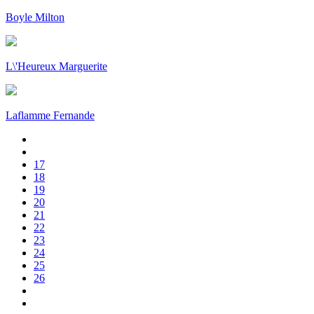
Boyle Milton
L\'Heureux Marguerite
Laflamme Fernande
17
18
19
20
21
22
23
24
25
26