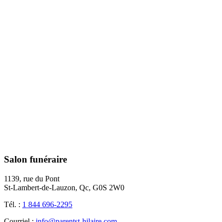
Salon funéraire
1139, rue du Pont
St-Lambert-de-Lauzon, Qc, G0S 2W0
Tél. :
1 844 696-2295
Courriel :
info@parentst-hilaire.com