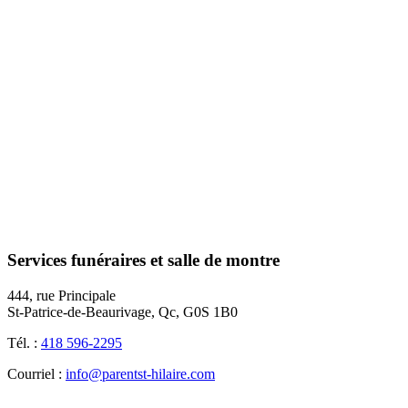
Services funéraires et salle de montre
444, rue Principale
St-Patrice-de-Beaurivage, Qc, G0S 1B0
Tél. :
418 596-2295
Courriel :
info@parentst-hilaire.com