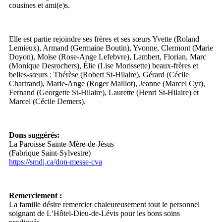
cousines et ami(e)s.
Elle est partie rejoindre ses frères et ses sœurs Yvette (Roland
Lemieux), Armand (Germaine Boutin), Yvonne, Clermont (Marie
Doyon), Moïse (Rose-Ange Lefebvre), Lambert, Florian, Marc
(Monique Desrochers), Élie (Lise Morissette) beaux-frères et
belles-sœurs : Thérèse (Robert St-Hilaire), Gérard (Cécile
Chartrand), Marie-Ange (Roger Maillot), Jeanne (Marcel Cyr),
Fernand (Georgette St-Hilaire), Laurette (Henri St-Hilaire) et
Marcel (Cécile Demers).
Dons suggérés:
La Paroisse Sainte-Mère-de-Jésus
(Fabrique Saint-Sylvestre)
https://smdj.ca/don-messe-cva
Remerciement :
La famille désire remercier chaleureusement tout le personnel
soignant de L’Hôtel-Dieu-de-Lévis pour les bons soins